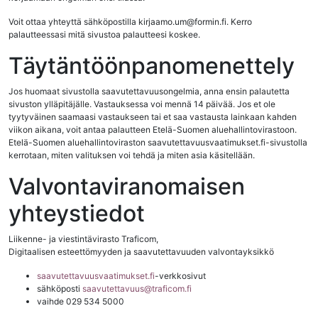
Voit ottaa yhteyttä sähköpostilla kirjaamo.um@formin.fi. Kerro
palautteessasi mitä sivustoa palautteesi koskee.
Täytäntöönpanomenettely
Jos huomaat sivustolla saavutettavuusongelmia, anna ensin palautetta
sivuston ylläpitäjälle. Vastauksessa voi mennä 14 päivää. Jos et ole
tyytyväinen saamaasi vastaukseen tai et saa vastausta lainkaan kahden
viikon aikana, voit antaa palautteen Etelä-Suomen aluehallintovirastoon.
Etelä-Suomen aluehallintoviraston saavutettavuusvaatimukset.fi-sivustolla
kerrotaan, miten valituksen voi tehdä ja miten asia käsitellään.
Valvontaviranomaisen
yhteystiedot
Liikenne- ja viestintävirasto Traficom,
Digitaalisen esteettömyyden ja saavutettavuuden valvontayksikkö
saavutettavuusvaatimukset.fi
-verkkosivut
sähköposti
saavutettavuus@traficom.fi
vaihde 029 534 5000