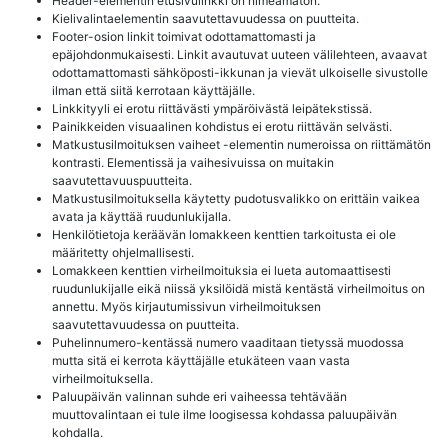
Header-elementin etusivulinkki on nimeämätön.
Kielivalintaelementin saavutettavuudessa on puutteita.
Footer-osion linkit toimivat odottamattomasti ja
epäjohdonmukaisesti. Linkit avautuvat uuteen välilehteen, avaavat
odottamattomasti sähköposti-ikkunan ja vievät ulkoiselle sivustolle
ilman että siitä kerrotaan käyttäjälle.
Linkkityyli ei erotu riittävästi ympäröivästä leipätekstissä.
Painikkeiden visuaalinen kohdistus ei erotu riittävän selvästi.
Matkustusilmoituksen vaiheet -elementin numeroissa on riittämätön
kontrasti. Elementissä ja vaihesivuissa on muitakin
saavutettavuuspuutteita.
Matkustusilmoituksella käytetty pudotusvalikko on erittäin vaikea
avata ja käyttää ruudunlukijalla.
Henkilötietoja keräävän lomakkeen kenttien tarkoitusta ei ole
määritetty ohjelmallisesti.
Lomakkeen kenttien virheilmoituksia ei lueta automaattisesti
ruudunlukijalle eikä niissä yksilöidä mistä kentästä virheilmoitus on
annettu. Myös kirjautumissivun virheilmoituksen
saavutettavuudessa on puutteita.
Puhelinnumero-kentässä numero vaaditaan tietyssä muodossa
mutta sitä ei kerrota käyttäjälle etukäteen vaan vasta
virheilmoituksella.
Paluupäivän valinnan suhde eri vaiheessa tehtävään
muuttovalintaan ei tule ilme loogisessa kohdassa paluupäivän
kohdalla.