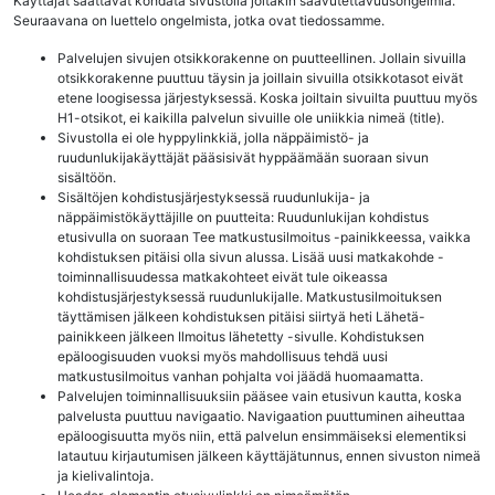
Käyttäjät saattavat kohdata sivustolla joitakin saavutettavuusongelmia.
Seuraavana on luettelo ongelmista, jotka ovat tiedossamme.
Palvelujen sivujen otsikkorakenne on puutteellinen. Jollain sivuilla
otsikkorakenne puuttuu täysin ja joillain sivuilla otsikkotasot eivät
etene loogisessa järjestyksessä. Koska joiltain sivuilta puuttuu myös
H1-otsikot, ei kaikilla palvelun sivuille ole uniikkia nimeä (title).
Sivustolla ei ole hyppylinkkiä, jolla näppäimistö- ja
ruudunlukijakäyttäjät pääsisivät hyppäämään suoraan sivun
sisältöön.
Sisältöjen kohdistusjärjestyksessä ruudunlukija- ja
näppäimistökäyttäjille on puutteita: Ruudunlukijan kohdistus
etusivulla on suoraan Tee matkustusilmoitus -painikkeessa, vaikka
kohdistuksen pitäisi olla sivun alussa. Lisää uusi matkakohde -
toiminnallisuudessa matkakohteet eivät tule oikeassa
kohdistusjärjestyksessä ruudunlukijalle. Matkustusilmoituksen
täyttämisen jälkeen kohdistuksen pitäisi siirtyä heti Lähetä-
painikkeen jälkeen Ilmoitus lähetetty -sivulle. Kohdistuksen
epäloogisuuden vuoksi myös mahdollisuus tehdä uusi
matkustusilmoitus vanhan pohjalta voi jäädä huomaamatta.
Palvelujen toiminnallisuuksiin pääsee vain etusivun kautta, koska
palvelusta puuttuu navigaatio. Navigaation puuttuminen aiheuttaa
epäloogisuutta myös niin, että palvelun ensimmäiseksi elementiksi
latautuu kirjautumisen jälkeen käyttäjätunnus, ennen sivuston nimeä
ja kielivalintoja.